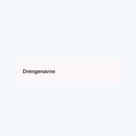
Spring
til
indhold
Instagram
Facebook
X
Drengenavne