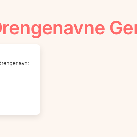
rengenavne Ge
t drengenavn: